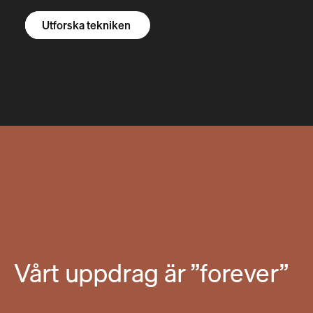
Utforska R1S
Utforska R1T
Utforska skåpbilar
Utforska tekniken
Vårt uppdrag är ”forever”