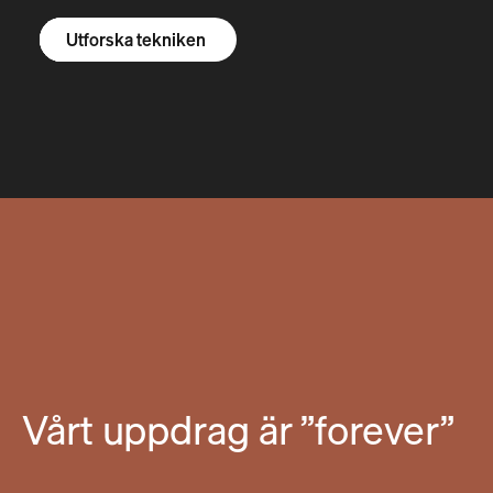
Utforska R1S
Utforska R1T
Utforska skåpbilar
Utforska tekniken
Vårt uppdrag är ”forever”