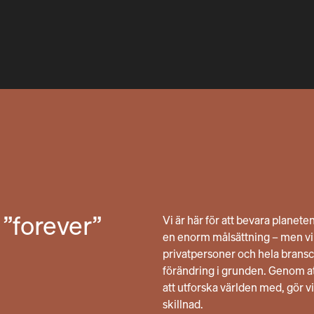
 ”forever”
Vi är här för att bevara planete
en enorm målsättning – men vi t
privatpersoner och hela bransc
förändring i grunden. Genom 
att utforska världen med, gör vi
skillnad.