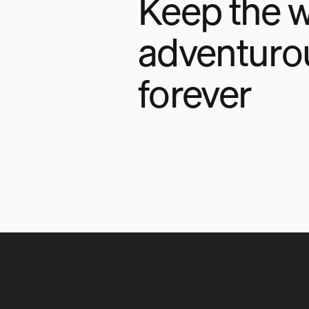
Keep the w
adventuro
forever