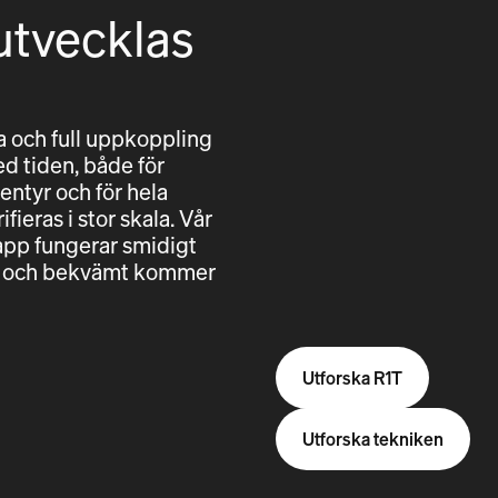
utvecklas
 och full uppkoppling
ed tiden, både för
entyr och för hela
fieras i stor skala. Vår
pp fungerar smidigt
ggt och bekvämt kommer
Utforska R1T
Utforska tekniken