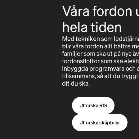
Våra fordon 
hela tiden
Med tekniken som ledstjärna
blir våra fordon allt bättre m
familjer som ska ut på nya äv
fordonsflottor som ska elektri
inbyggda programvara och a
tillsammans, så att du try
dit du ska.
Utforska R1S
Utforska skåpbilar