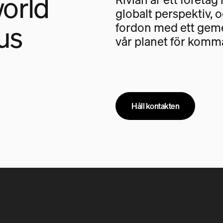
orld
globalt perspektiv, 
us
fordon med ett geme
vår planet för komm
Håll kontakten