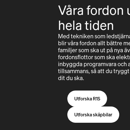
Våra fordon 
hela tiden
Med tekniken som ledstjärna
blir våra fordon allt bättre m
familjer som ska ut på nya äv
fordonsflottor som ska elektri
inbyggda programvara och a
tillsammans, så att du try
dit du ska.
Utforska R1S
Utforska skåpbilar