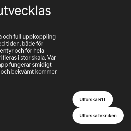
utvecklas
 och full uppkoppling
ed tiden, både för
entyr och för hela
fieras i stor skala. Vår
pp fungerar smidigt
ggt och bekvämt kommer
Utforska R1T
Utforska tekniken