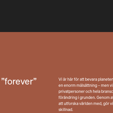
 ”forever”
Vi är här för att bevara planete
en enorm målsättning – men vi t
privatpersoner och hela bransc
förändring i grunden. Genom 
att utforska världen med, gör vi
skillnad.