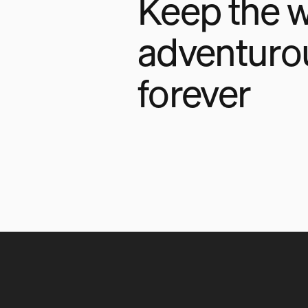
Keep the w
adventuro
forever