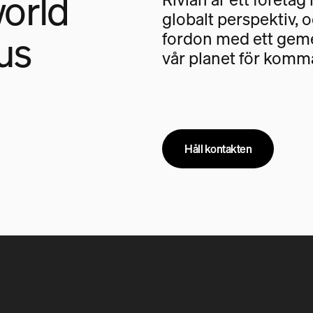
orld
globalt perspektiv, 
us
fordon med ett geme
vår planet för komm
Håll kontakten