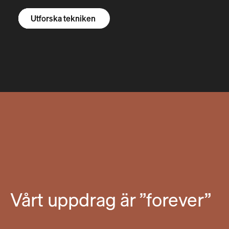
Utforska R1S
Utforska R1T
Utforska skåpbilar
Utforska tekniken
Vårt uppdrag är ”forever”