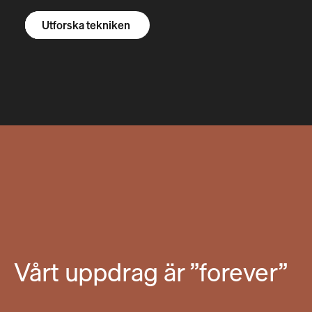
Utforska R1S
Utforska R1T
Utforska skåpbilar
Utforska tekniken
Vårt uppdrag är ”forever”