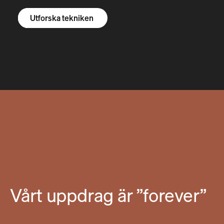
Utforska R1S
Utforska R1T
Utforska skåpbilar
Utforska tekniken
Vårt uppdrag är ”forever”