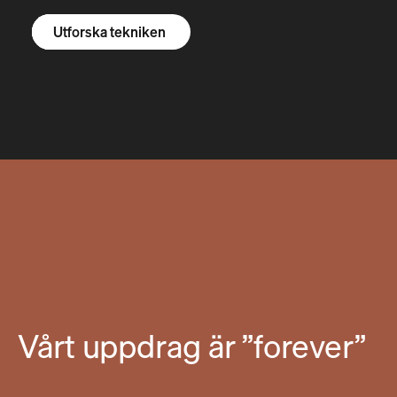
Utforska R1S
Utforska R1T
Utforska skåpbilar
Utforska tekniken
Vårt uppdrag är ”forever”