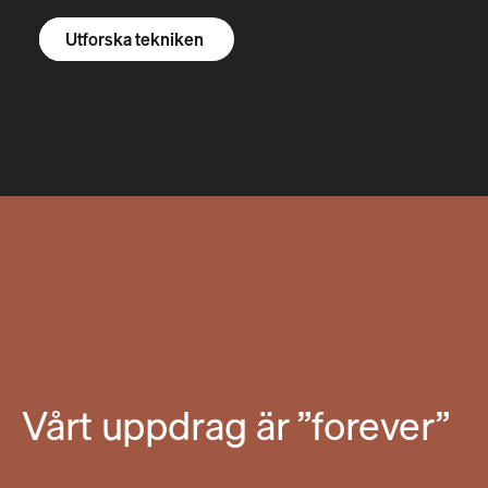
Utforska R1S
Utforska R1T
Utforska skåpbilar
Utforska tekniken
Vårt uppdrag är ”forever”