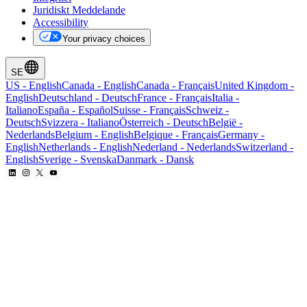
Juridiskt Meddelande
Accessibility
Your privacy choices
SE
US
-
English
Canada
-
English
Canada
-
Français
United Kingdom
-
English
Deutschland
-
Deutsch
France
-
Français
Italia
-
Italiano
España
-
Español
Suisse
-
Français
Schweiz
-
Deutsch
Svizzera
-
Italiano
Österreich
-
Deutsch
België
-
Nederlands
Belgium
-
English
Belgique
-
Français
Germany
-
English
Netherlands
-
English
Nederland
-
Nederlands
Switzerland
-
English
Sverige
-
Svenska
Danmark
-
Dansk