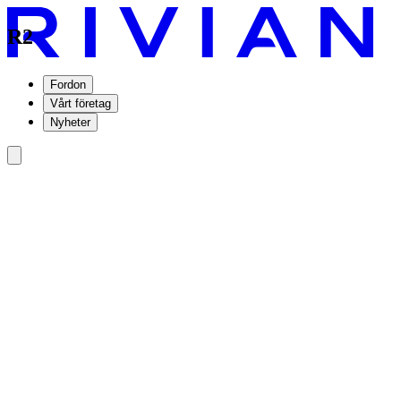
R2
Fordon
Vårt företag
Nyheter