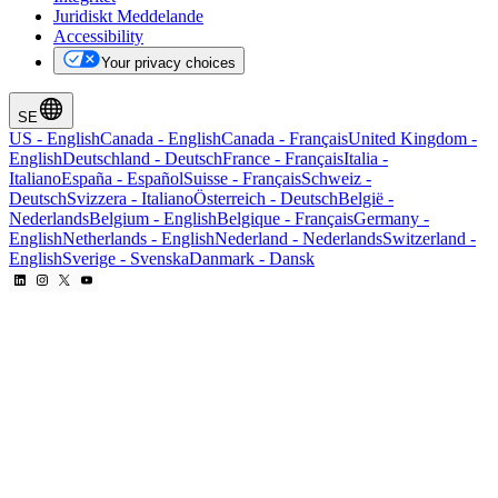
Juridiskt Meddelande
Accessibility
Your privacy choices
SE
US
-
English
Canada
-
English
Canada
-
Français
United Kingdom
-
English
Deutschland
-
Deutsch
France
-
Français
Italia
-
Italiano
España
-
Español
Suisse
-
Français
Schweiz
-
Deutsch
Svizzera
-
Italiano
Österreich
-
Deutsch
België
-
Nederlands
Belgium
-
English
Belgique
-
Français
Germany
-
English
Netherlands
-
English
Nederland
-
Nederlands
Switzerland
-
English
Sverige
-
Svenska
Danmark
-
Dansk