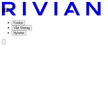
R2
Fordon
Vårt företag
Nyheter