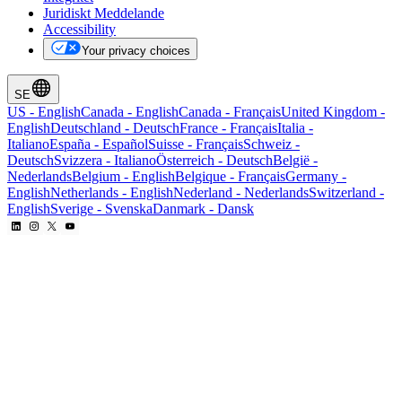
Juridiskt Meddelande
Accessibility
Your privacy choices
SE
US
-
English
Canada
-
English
Canada
-
Français
United Kingdom
-
English
Deutschland
-
Deutsch
France
-
Français
Italia
-
Italiano
España
-
Español
Suisse
-
Français
Schweiz
-
Deutsch
Svizzera
-
Italiano
Österreich
-
Deutsch
België
-
Nederlands
Belgium
-
English
Belgique
-
Français
Germany
-
English
Netherlands
-
English
Nederland
-
Nederlands
Switzerland
-
English
Sverige
-
Svenska
Danmark
-
Dansk