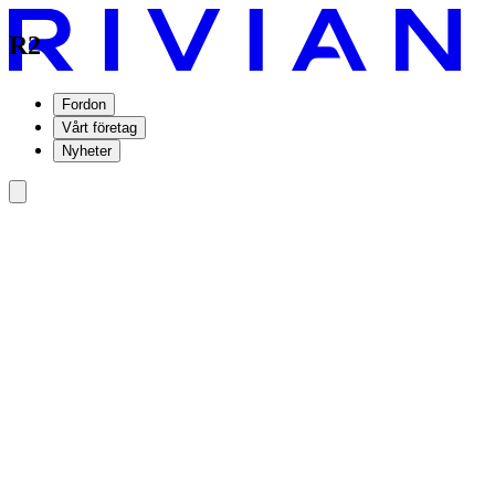
R2
Fordon
Vårt företag
Nyheter