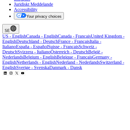
Juridiskt Meddelande
Accessibility
Your privacy choices
SE
US
-
English
Canada
-
English
Canada
-
Français
United Kingdom
-
English
Deutschland
-
Deutsch
France
-
Français
Italia
-
Italiano
España
-
Español
Suisse
-
Français
Schweiz
-
Deutsch
Svizzera
-
Italiano
Österreich
-
Deutsch
België
-
Nederlands
Belgium
-
English
Belgique
-
Français
Germany
-
English
Netherlands
-
English
Nederland
-
Nederlands
Switzerland
-
English
Sverige
-
Svenska
Danmark
-
Dansk