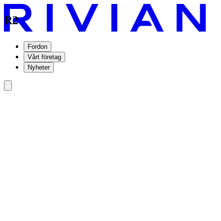
R2
Fordon
Vårt företag
Nyheter