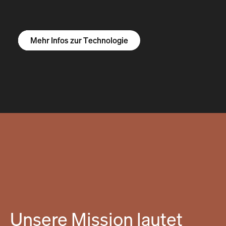
Mehr Infos zum R1S
Mehr Infos zum R1T
Mehr Infos zu Vans
Mehr Infos zur Technologie
Unsere Mission lautet