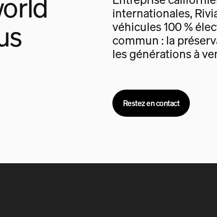
orld
internationales, Rivi
us
véhicules 100 % élec
commun : la préserva
les générations à ven
Restez en contact