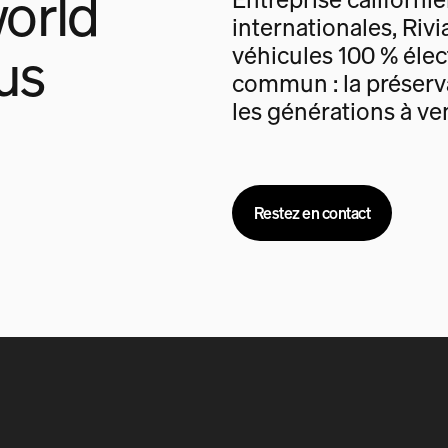
orld
internationales, Rivi
us
véhicules 100 % élec
commun : la préserva
les générations à ven
Restez en contact