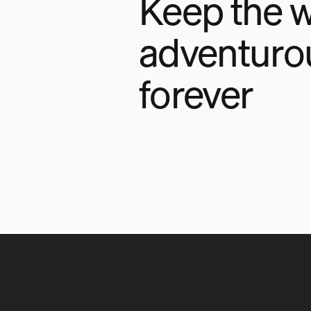
Keep the w
adventuro
forever