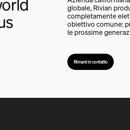
orld
globale, Rivian prod
us
completamente elet
obiettivo comune: pr
le prossime generazi
Rimani in contatto