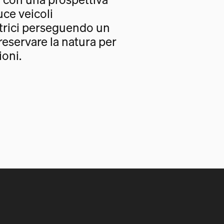
uce veicoli
trici perseguendo un
eservare la natura per
oni.