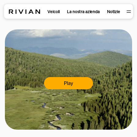
Veicoli
La nostra azienda
Notizie
Play