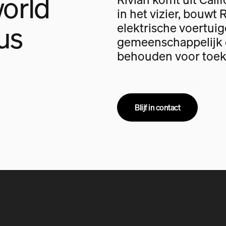
orld
in het vizier, bouwt 
us
elektrische voertui
gemeenschappelijk d
behouden voor toek
Blijf in contact