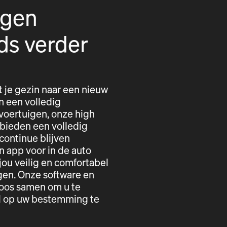
igen
ds verder
t je gezin naar een nieuw
n een volledig
voertuigen, onze high
 bieden een volledig
 continue blijven
n app voor in de auto
ou veilig en comfortabel
gen. Onze software en
loos samen om u te
el op uw bestemming te