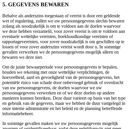
5. GEGEVENS BEWAREN
Behalve als anderszins toegestaan of vereist is door een geldende
wet of regulering, zullen we uw persoonsgegevens slechts bewaren
zolang als noodzakelijk is om te voldoen aan de doelen waarvoor
we deze hebben verzameld, voor zover vereist is om te voldoen aan
eventuele wettelijke vereisten, boekhoudkundige vereisten of
rapportagevereisten, voor zover noodzakelijk is om geschillen op te
lossen of voor zover anderszins vereist wordt door u. In sommige
gevallen verwerken we de persoonsgegevens mogelijk alleen en
bewaren we deze niet.
Om de juiste bewaarperiode voor persoonsgegevens te bepalen,
houden we rekening met onze wettelijke verplichtingen, de
hoeveelheid, aard en gevoeligheid van de persoonsgegevens, het
potentiële risico van schade door onbevoegd gebruik of overdracht
van uw persoonsgegevens, de doelen waarvoor we uw
persoonsgegevens verwerken en of we deze doelen op andere
manieren kunnen bereiken. Deze duur varieert op basis van het type
en gebruik van de gegevens, maar we hebben de duur vastgelegd in
onze interne administratie en het beleid en de planning betreffende
informatiebeheer.
In sommige gevallen maken we uw persoonsgegevens mogelijk
anoniem of onidentificeerbaar, zodat deze redelijkerwijs niet meer