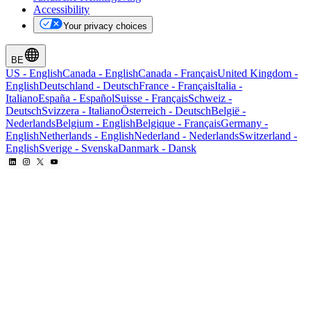
Accessibility
Your privacy choices
BE
US
-
English
Canada
-
English
Canada
-
Français
United Kingdom
-
English
Deutschland
-
Deutsch
France
-
Français
Italia
-
Italiano
España
-
Español
Suisse
-
Français
Schweiz
-
Deutsch
Svizzera
-
Italiano
Österreich
-
Deutsch
België
-
Nederlands
Belgium
-
English
Belgique
-
Français
Germany
-
English
Netherlands
-
English
Nederland
-
Nederlands
Switzerland
-
English
Sverige
-
Svenska
Danmark
-
Dansk