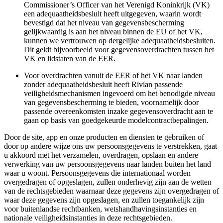
Commissioner’s Officer van het Verenigd Koninkrijk (VK)
een adequaatheidsbesluit heeft uitgegeven, waarin wordt
bevestigd dat het niveau van gegevensbescherming
gelijkwaardig is aan het niveau binnen de EU of het VK,
kunnen we vertrouwen op dergelijke adequaatheidsbesluiten.
Dit geldt bijvoorbeeld voor gegevensoverdrachten tussen het
VK en lidstaten van de EER.
Voor overdrachten vanuit de EER of het VK naar landen
zonder adequaatheidsbesluit heeft Rivian passende
veiligheidsmechanismen ingevoerd om het benodigde niveau
van gegevensbescherming te bieden, voornamelijk door
passende overeenkomsten inzake gegevensoverdracht aan te
gaan op basis van goedgekeurde modelcontractbepalingen.
Door de site, app en onze producten en diensten te gebruiken of
door op andere wijze ons uw persoonsgegevens te verstrekken, gaat
u akkoord met het verzamelen, overdragen, opslaan en andere
verwerking van uw persoonsgegevens naar landen buiten het land
waar u woont. Persoonsgegevens die internationaal worden
overgedragen of opgeslagen, zullen onderhevig zijn aan de wetten
van de rechtsgebieden waarnaar deze gegevens zijn overgedragen of
waar deze gegevens zijn opgeslagen, en zullen toegankelijk zijn
voor buitenlandse rechtbanken, wetshandhavingsinstanties en
nationale veiligheidsinstanties in deze rechtsgebieden.