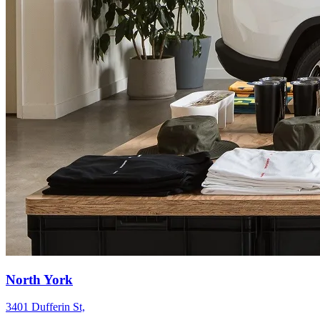
North York
3401 Dufferin St,