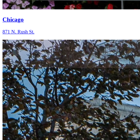
Chicago
871 N. Rush St.