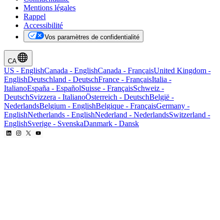
Mentions légales
Rappel
Accessibilité
Vos paramètres de confidentialité
CA
US
-
English
Canada
-
English
Canada
-
Français
United Kingdom
-
English
Deutschland
-
Deutsch
France
-
Français
Italia
-
Italiano
España
-
Español
Suisse
-
Français
Schweiz
-
Deutsch
Svizzera
-
Italiano
Österreich
-
Deutsch
België
-
Nederlands
Belgium
-
English
Belgique
-
Français
Germany
-
English
Netherlands
-
English
Nederland
-
Nederlands
Switzerland
-
English
Sverige
-
Svenska
Danmark
-
Dansk