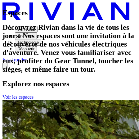
Espaces
Découvrez Rivian dans la vie de tous les
Véhicules
jours. Nos espaces sont une invitation à la
Recharge
découverte de nos véhicules électriques
Technologie
Découvrir
d'aventure. Venez vous familiariser avec
eux, profiter du Gear Tunnel, toucher les
Essai routier
sièges, et même faire un tour.
Explorez nos espaces
Voir les espaces