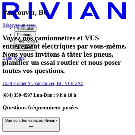
Vancouver, BC
Réserver un essai
Véhicules
Recharge
Voyez nos camionnettes et VUS
Technologie
entièrement électriques par vous-même.
Découvrir
Nous vous invitons à tâter les pneus,
Essai routier
planifier un essai routier et nous poser
toutes vos questions.
1038 Homer St. Vancouver, BC V6B 2X5
(604) 359-4597 Lun-Dim : 9 h à 18 h
Questions fréquemment posées
Que sont les espaces Rivian?