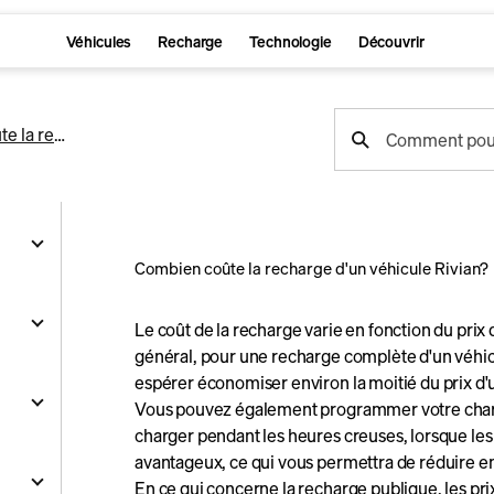
Véhicules
Recharge
Technologie
Découvrir
recherche
Combien coûte la recharge d'un véhicule Rivian?
Comment pouv
de
support
Combien coûte la recharge d'un véhicule Rivian?
Le coût de la recharge varie en fonction du prix d
ation
général, pour une recharge complète d'un véhic
espérer économiser environ la moitié du prix d'
ions
Vous pouvez également programmer votre char
cules
charger pendant les heures creuses, lorsque les t
son
avantageux, ce qui vous permettra de réduire e
ments
les
En ce qui concerne la recharge publique, les pri