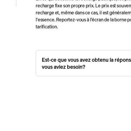
ion
recharge fixe son propre prix. Le prix est souvent
ute
recharge et, même dans ce cas, il est généraleme
l'essence. Reportez-vous à l'écran de la borne po
tarification.
le
Est-ce que vous avez obtenu la répon
vous aviez besoin?
s aux
re