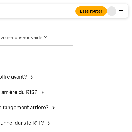
Essai routier
ons-nous vous aider?
offre avant?
 arrière du R1S?
de rangement arrière?
Tunnel dans le R1T?