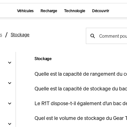
Véhicules
Recharge
Technologie
Découvrir
recherche
s
Stockage
Comment pouv
de
support
Stockage
Quelle est la capacité de rangement du c
Quelle est la capacité de stockage du bac
ation
Le R1T dispose-t-il également d’un bac 
ions
cules
son
Quel est le volume de stockage du Gear 
ments
les