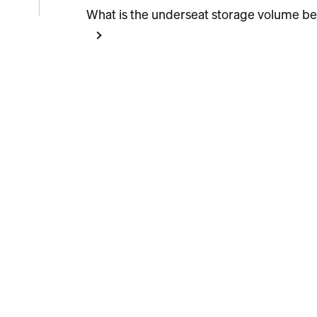
ion
What is the underseat storage volume bel
ute
le
s aux
re