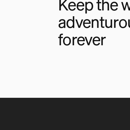
Keep the w
adventuro
forever