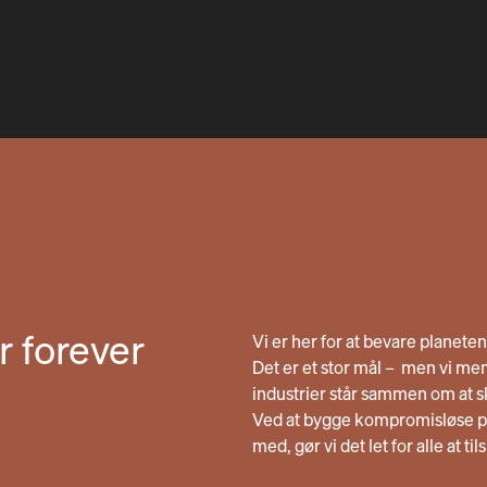
r forever
Vi er her for at bevare planete
Det er et stor mål – men vi men
industrier står sammen om at 
Ved at bygge kompromisløse pr
med, gør vi det let for alle at ti