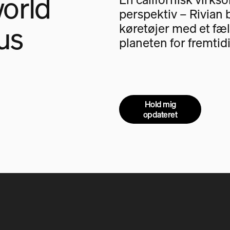
orld
perspektiv – Rivian 
us
køretøjer med et fæl
planeten for fremtid
Hold mig
opdateret