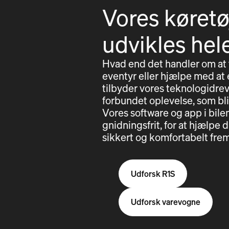
Vores køretø
udvikles hel
Hvad end det handler om at
eventyr eller hjælpe med at e
tilbyder vores teknologidrev
forbundet oplevelse, som bl
Vores software og app i bil
gnidningsfrit, for at hjælp
sikkert og komfortabelt frem
Udforsk R1S
Udforsk varevogne