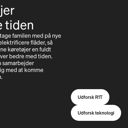
jer
e tiden
 tage familen med på nye
lektrificere flåder, så
ne køretøjer en fuldt
iver bedre med tiden.
en samarbejder
e dig med at komme
.
Udforsk R1T
Udforsk teknologi