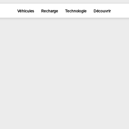
Véhicules
Recharge
Technologie
Découvrir
 gamme et réserver le vôtre dès
Réserver
Explorer