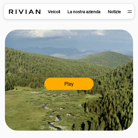
Veicoli
La nostra azienda
Notizie
Play