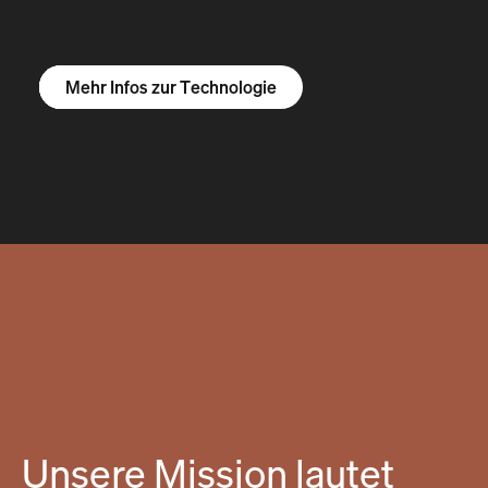
Mehr Infos zum R1S
Mehr Infos zum R1T
Mehr Infos zu Vans
Mehr Infos zur Technologie
Unsere Mission lautet