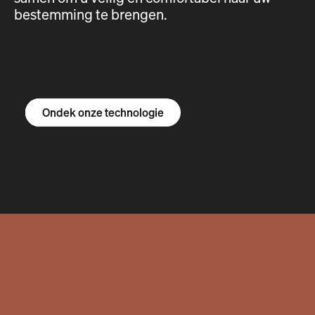
bestemming te brengen.
Ontdek de R1S
Ontdek de R1T
Ontdek de bestelbus
Ondek onze technologie