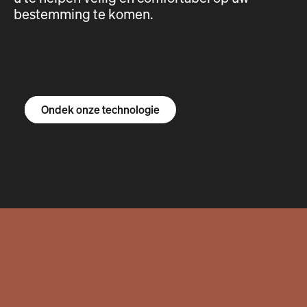
bestemming te komen.
Ontdek de R1S
Ontdek de R1T
Ontdek de bestelbus
Ondek onze technologie