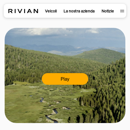
Veicoli
La nostra azienda
Notizie
Play