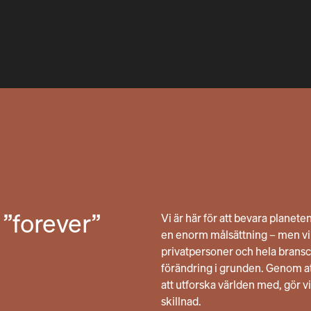
 ”forever”
Vi är här för att bevara planete
en enorm målsättning – men vi t
privatpersoner och hela bransc
förändring i grunden. Genom 
att utforska världen med, gör vi
skillnad.