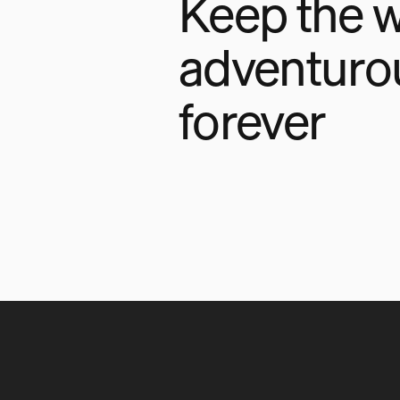
Keep the w
adventuro
forever