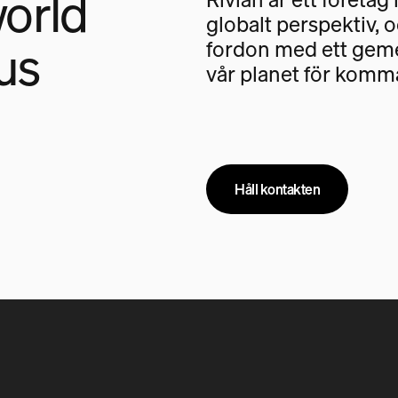
orld
globalt perspektiv, 
us
fordon med ett geme
vår planet för komm
Håll kontakten