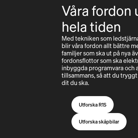
Våra fordon 
hela tiden
Med tekniken som ledstjärna
blir våra fordon allt bättre m
familjer som ska ut på nya äv
fordonsflottor som ska elektri
inbyggda programvara och a
tillsammans, så att du try
dit du ska.
Utforska R1S
Utforska skåpbilar